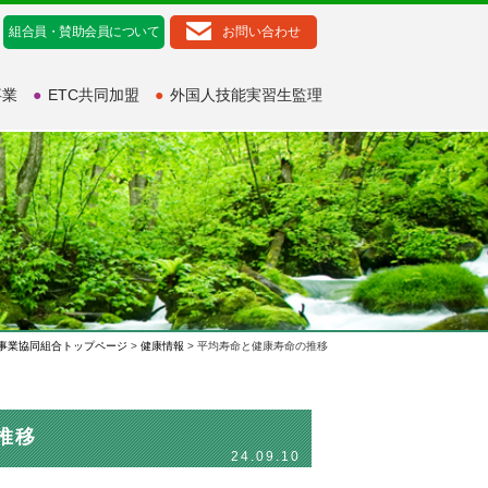
組合員・賛助会員について
お問い合わせ
事業
●
ETC共同加盟
●
外国人技能実習生監理
事業協同組合トップページ
>
健康情報
> 平均寿命と健康寿命の推移
推移
24.09.10