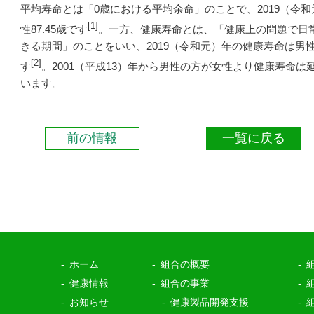
平均寿命とは「0歳における平均余命」のことで、2019（令和元
[1]
性87.45歳です
。一方、健康寿命とは、「健康上の問題で日
きる期間」のことをいい、2019（令和元）年の健康寿命は男性72
[2]
す
。2001（平成13）年から男性の方が女性より健康寿命
います。
前の情報
一覧に戻る
ホーム
組合の概要
健康情報
組合の事業
お知らせ
健康製品開発支援