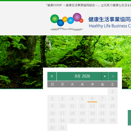
『健康COOP ～健康生活事業協同組合～』は元気で健康な生活
<
>
8月 2026
▼
日
月
火
水
木
金
土
2
1
1
3
2
3
1
2
1
2
3
1
2
1
2
3
2
2
4
3
4
2
1
3
2
3
4
2
3
2
3
1
1
4
3
3
5
4
5
3
1
2
4
3
4
5
3
1
4
3
4
2
2
1
5
4
1
4
6
5
6
4
2
3
5
4
5
6
4
2
5
4
5
3
3
1
2
6
5
2
5
7
6
7
5
3
4
6
5
6
7
5
1
3
6
5
6
4
1
4
2
1
10
10
10
5
9
8
5
8
9
8
6
7
9
8
9
8
4
6
9
8
9
7
4
7
5
10
10
10
10
10
10
11
11
11
6
9
6
9
9
7
8
9
9
5
7
9
8
5
8
6
10
10
12
12
10
10
12
10
10
11
11
11
11
11
11
7
7
8
9
6
8
9
6
9
7
12
13
12
13
10
12
12
13
12
12
10
10
11
11
11
11
11
11
8
8
9
7
9
7
8
13
12
12
14
13
14
12
10
13
12
13
14
12
10
13
12
13
11
11
11
9
9
8
8
9
2
3
4
5
6
7
8
12
16
15
12
15
17
16
17
15
13
14
16
15
16
17
15
13
16
15
16
14
14
12
11
11
13
17
16
13
16
18
17
18
16
14
15
17
16
17
18
16
12
14
17
16
17
15
12
15
13
14
18
17
14
17
19
18
19
17
15
16
18
17
18
19
17
13
15
18
17
18
16
13
16
14
15
19
18
15
18
20
19
20
18
16
17
19
18
19
20
18
14
16
19
18
19
17
14
17
15
16
20
19
16
19
21
20
21
19
17
18
20
19
20
21
19
15
17
20
19
20
18
15
18
16
9
10
11
12
13
14
15
19
23
22
19
22
24
23
24
22
20
21
23
22
23
24
22
18
20
23
22
23
21
18
21
19
20
24
23
20
23
25
24
25
23
21
22
24
23
24
25
23
19
21
24
23
24
22
19
22
20
21
25
24
21
24
26
25
26
24
22
23
25
24
25
26
24
20
22
25
24
25
23
20
23
21
22
26
25
22
25
27
26
27
25
23
24
26
25
26
27
25
21
23
26
25
26
24
21
24
22
23
27
26
23
26
28
27
28
26
24
25
27
26
27
28
26
22
24
27
26
27
25
22
25
23
16
17
18
19
20
21
22
26
30
29
26
29
30
31
29
27
28
30
30
31
29
25
27
29
30
28
25
28
26
27
31
30
27
30
31
30
28
31
30
26
28
30
29
26
29
27
28
31
28
31
31
29
27
29
30
27
30
28
29
29
30
28
30
28
31
29
30
30
29
29
30
23
24
25
26
27
28
29
30
31