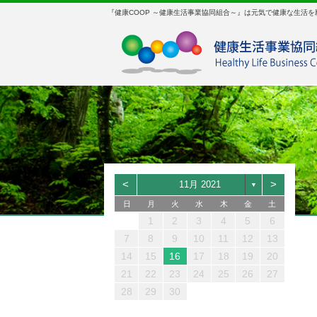
『健康COOP ～健康生活事業協同組合～』は元気で健康な生活
<
>
11月 2021
▼
日
月
火
水
木
金
土
2
1
1
3
2
3
1
2
1
3
1
2
1
2
3
2
2
4
3
4
2
1
3
2
4
2
3
2
3
1
1
4
3
3
5
4
5
3
1
2
4
3
5
3
1
4
3
4
2
2
1
5
4
1
4
6
5
6
4
2
3
5
4
6
4
2
5
4
5
3
3
1
2
6
5
2
5
7
6
7
5
3
4
6
5
7
5
1
3
6
5
6
4
1
4
2
1
2
3
4
5
6
10
10
10
5
9
8
5
8
9
8
6
7
9
8
8
4
6
9
8
9
7
4
7
5
10
10
10
10
10
11
11
11
6
9
6
9
9
7
8
9
9
5
7
9
8
5
8
6
10
10
12
12
10
10
12
10
10
11
11
11
11
11
7
7
8
9
6
8
9
6
9
7
12
13
12
13
10
12
13
12
12
10
10
11
11
11
11
11
11
8
8
9
7
9
7
8
13
12
12
14
13
14
12
10
13
12
14
12
10
13
12
13
11
11
11
9
9
8
8
9
7
8
9
10
11
12
13
12
16
15
12
15
17
16
17
15
13
14
16
15
17
15
13
16
15
16
14
14
12
11
11
13
17
16
13
16
18
17
18
16
14
15
17
16
18
16
12
14
17
16
17
15
12
15
13
14
18
17
14
17
19
18
19
17
15
16
18
17
19
17
13
15
18
17
18
16
13
16
14
15
19
18
15
18
20
19
20
18
16
17
19
18
20
18
14
16
19
18
19
17
14
17
15
16
20
19
16
19
21
20
21
19
17
18
20
19
21
19
15
17
20
19
20
18
15
18
16
14
15
16
17
18
19
20
19
23
22
19
22
24
23
24
22
20
21
23
22
24
22
18
20
23
22
23
21
18
21
19
20
24
23
20
23
25
24
25
23
21
22
24
23
25
23
19
21
24
23
24
22
19
22
20
21
25
24
21
24
26
25
26
24
22
23
25
24
26
24
20
22
25
24
25
23
20
23
21
22
26
25
22
25
27
26
27
25
23
24
26
25
27
25
21
23
26
25
26
24
21
24
22
23
27
26
23
26
28
27
28
26
24
25
27
26
28
26
22
24
27
26
27
25
22
25
23
21
22
23
24
25
26
27
26
30
29
26
29
30
31
29
27
28
30
31
29
25
27
29
30
28
25
28
26
27
31
30
27
30
31
30
28
31
30
26
28
30
29
26
29
27
28
31
28
31
31
29
27
29
30
27
30
28
29
29
30
28
30
28
31
29
30
30
29
29
30
28
29
30