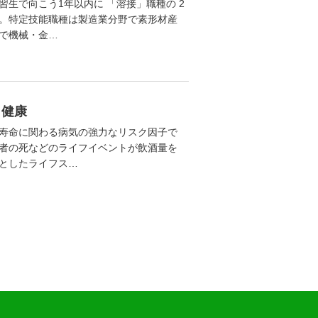
生で向こう1年以内に 「溶接」職種の 2
。特定技能職種は製造業分野で素形材産
で機械・金…
と健康
寿命に関わる病気の強力なリスク因子で
者の死などのライフイベントが飲酒量を
としたライフス…