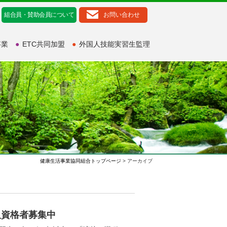
組合員・賛助会員について
お問い合わせ
事業
●
ETC共同加盟
●
外国人技能実習生監理
健康生活事業協同組合トップページ
> アーカイブ
国人資格者募集中